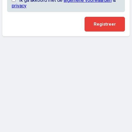
Ik ga akkoord met de
algemene voorwaarden
&
privacy
Registreer